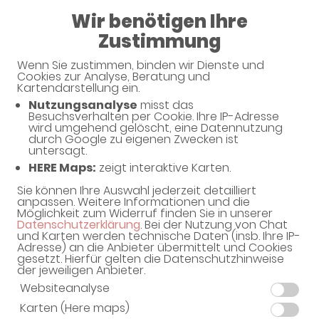
08:15 - 12:30
Wir benötigen Ihre
14:30 - 18:30
Zustimmung
Sonnen-Apotheke
Wenn Sie zustimmen, binden wir Dienste und
Cookies zur Analyse, Beratung und
Kartendarstellung ein.
Nutzungsanalyse
misst das
Unsere Serviceleistungen
Besuchsverhalten per Cookie. Ihre IP-Adresse
wird umgehend gelöscht, eine Datennutzung
durch Google zu eigenen Zwecken ist
untersagt.
Unsere Apotheke bietet eine Vielzahl von
HERE Maps:
zeigt interaktive Karten.
Serviceleistungen rund um Ihre Gesundheit.
Sie können Ihre Auswahl jederzeit detailliert
anpassen. Weitere Informationen und die
Möglichkeit zum Widerruf finden Sie in unserer
Datenschutzerklärung
. Bei der Nutzung von Chat
und Karten werden technische Daten (insb. Ihre IP-
Adresse) an die Anbieter übermittelt und Cookies
gesetzt. Hierfür gelten die Datenschutzhinweise
der jeweiligen Anbieter.
Schwerpunkte
Websiteanalyse
Karten (Here maps)